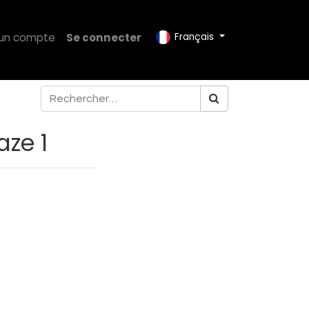
 un compte
Se connecter
Français
aze 1