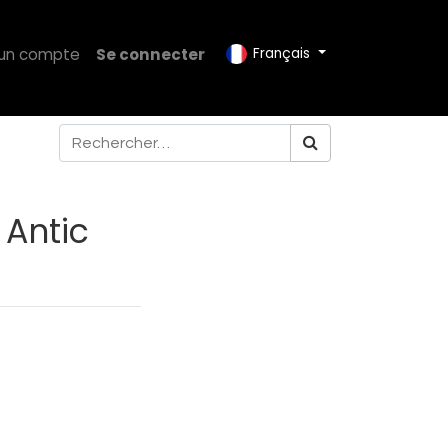
 un compte
Se connecter
Français
 Antic