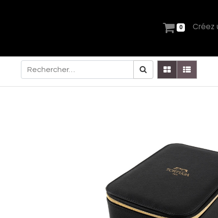
Créez
0