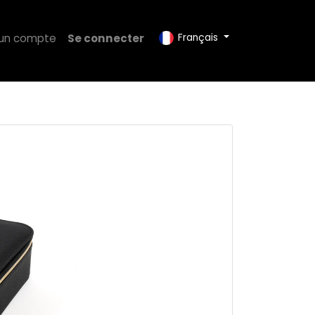
 un compte
Se connecter
Français